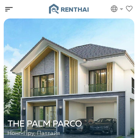
RENTHAI
THE PALM PARCO
Нонг-Пру, Паттайя