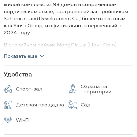
Всего объектов
жилой комплекс из 93 домов в современном
нордическом стиле, построенный застройщиком
Sahamitr Land Development Co., более известным
как Sirisa Group, и официально завершённый в
2024 году.
В спокойном районе Nong Pla Lai (Нонг Прю),
комплекс предлагает просторные двухэтажные
Показать еще
дома с 3 спальнями, 3–4 ванными комнатами, 2
парковочными местами, современной системой
умного дома и отдельными террасами. Для
Удобства
удобства жителей предусмотрены клубный дом с
Охрана на
фитнес‑центром, общий бассейн и игровая
Спорт-зал
территории
площадка, а круглосуточная охрана с CCTV
гарантирует безопасность.
Детская площадка
Сад
The Palm Parco Pattaya расположен неподалёку от
WI-FI
международных школ, таких как Regent
International, Rugby School Thailand и Mooltripakdee
International School. В пределах лёгкой