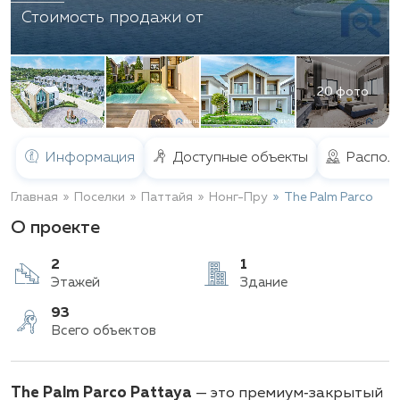
Стоимость продажи от
20 фото
Информация
Доступные объекты
Распол
Главная
Поселки
Паттайя
Нонг-Пру
The Palm Parco
О проекте
2
1
Этажей
Здание
93
The Palm Parco Pattaya
— это премиум‑закрытый