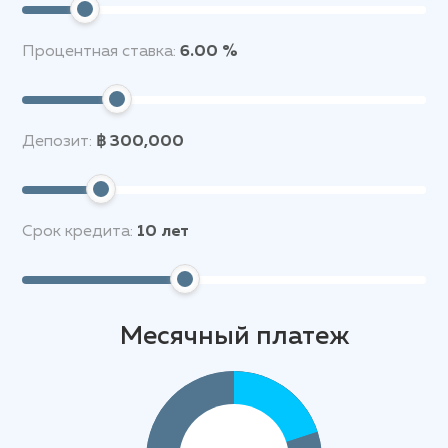
обеспечивая безопасность, удобство и
расслабляющую атмосферу для всех жителей.
Процентная ставка:
6.00 %
Рядом с комплексом The Base Height Phuket
находятся популярные пляжи, такие как
Патонг
и
Карон
, а также крупные торговые центры,
Депозит:
฿ 300,000
включая
Central Festival Phuket
. В окрестностях
расположены рестораны, кафе и местные
магазины, предлагающие разнообразие кухонь и
товаров. Для любителей туризма доступны такие
Срок кредита:
10
лет
достопримечательности, как Храм Чалонг и
Смотровая площадка Кхао Ранг. Также в шаговой
доступности находятся медицинские учреждения,
включая международный госпиталь Пхукета, что
обеспечивает удобство и комфорт для жителей
Месячный платеж
комплекса.