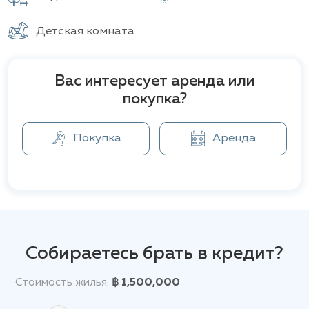
Каждая квартира оснащена современными
кухнями с встроенной техникой, просторными
Детская комната
ванными комнатами, а также удобными и
функциональными зонами для отдыха и работы. В
квартирах присутствуют большие окна,
Вас интересует аренда или
обеспечивающие максимальное естественное
покупка?
освещение и открывающие красивые виды на
город.
Цветовая палитра интерьеров
— светлая и
нейтральная, что создает ощущение простора и
Покупка
Аренда
легкости. Общая атмосфера квартир направлена
на комфорт и уют, с учетом всех современных
требований к качеству жизни.
Комплекс The Base Height Phuket предлагает
своим жильцам широкий спектр удобств, включая
бассейн на крыше с панорамным видом,
Собираетесь брать в кредит?
современный тренажерный зал, зелёный сад,
круглосуточную охрану, парковку, а также Wi-Fi
Стоимость жилья:
฿ 1,500,000
на всей территории комплекса. Эти удобства
создают комфортные условия для жизни,