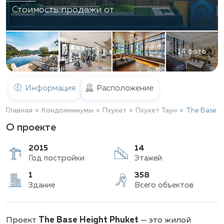
Стоимость продажи от
14 фото
Информация
Расположение
Главная
Кондоминиумы
Пхукет
Пхукет Таун
The Base H
О проекте
2015
14
Год постройки
Этажей
1
358
Проект
The Base Height Phuket
— это жилой