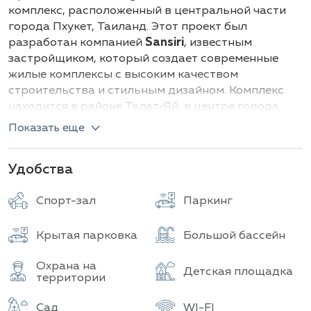
Здание
Всего объектов
комплекс, расположенный в центральной части
города Пхукет, Таиланд. Этот проект был
разработан компанией
Sansiri
, известным
застройщиком, который создает современные
жилые комплексы с высоким качеством
строительства и стильным дизайном. Комплекс
находится в районе Талат-Яй, в центре города
Пхукет, что позволяет легко добраться до пляжей,
Показать еще
торговых центров, ресторанов и других ключевых
объектов инфраструктуры города. Завершение
Удобства
строительства комплекса было в 2015 году.
Комплекс состоит из 14 этажей, в котором
Спорт-зал
Паркинг
расположено 358 квартир.
Типы квартир:
Крытая парковка
Большой бассейн
Студии (от 25 до 30 кв.м.)
Охрана на
Детская площадка
1-комнатные (от 35 до 45 кв.м.)
территории
2-комнатные (от 50 до 60 кв.м.)
Сад
WI-FI