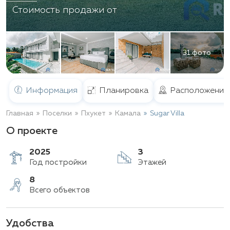
Стоимость продажи от
31 фото
Информация
Планировка
Расположение
Главная
Поселки
Пхукет
Камала
Sugar Villa
О проекте
2025
3
Год постройки
Этажей
Удобства
8