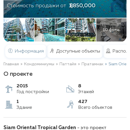
฿ 1,850,000
Стоимость продажи от
10 фото
Информация
Доступные объекты
Распол
Главная
Кондоминиумы
Паттайя
Пратамнак
Siam Orient
О проекте
2015
8
Год постройки
Этажей
1
427
Siam Oriental Tropical Garden
- это проект