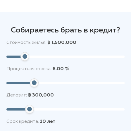
престижном районе Пратамнак, всего в 400
метрах от пляжа Донгтан, с быстрым доступом к
супермаркетам 7‑Eleven и FamilyMart (4–5 минуты
пешком), а также множеству кафе, ресторанов и
массажных салонов; недалеко находятся Central
Собираетесь брать в кредит?
Festival и Royal Garden Plaza (10–13 мин на авто),
популярная Walking Street и аквапарк Pattaya
Стоимость жилья:
฿ 1,500,000
Park, рядом проложены маршруты тук‑туков, что
делает район идеальным для комфортного
проживания
Процентная ставка:
6.00 %
Депозит:
฿ 300,000
Срок кредита:
10
лет