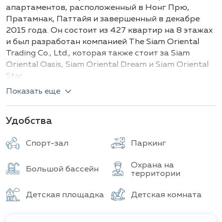
Здание
Всего объектов
апартаментов, расположенный в Нонг Прю,
Пратамнак, Паттайя и завершенный в декабре
2015 года. Он состоит из 427 квартир на 8 этажах
и был разработан компанией The Siam Oriental
Trading Co., Ltd., которая также стоит за Siam
Oriental Oasis, Siam Oriental Dream и Siam Oriental
Star.
Показать еще
Типов квартир и их детали:
Студии
(~25 м²): предлагают европейские
Удобства
кухонные гарнитуры с индукционной плитой,
встроенные шкафы, балконы с видом на
Спорт-зал
Паркинг
город или сады, кондиционеры Samsung,
комфортабельные ванные с душевыми,
современные стеклопакеты и атмосферное
Охрана на
Большой бассейн
территории
освещение
1‑комнатные апартаменты
(36–41 м²):
Детская площадка
Детская комната
включают кухню, спальню и гостиную,
оснащены 2 кондиционерами, балконом с
видом на бассейн, сады или море, такие же