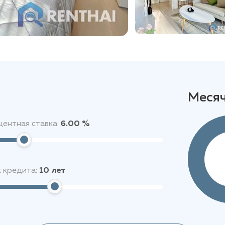
Меся
ентная ставка:
6.00 %
 кредита:
10
лет