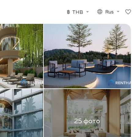
฿
THB
Rus
25 фото