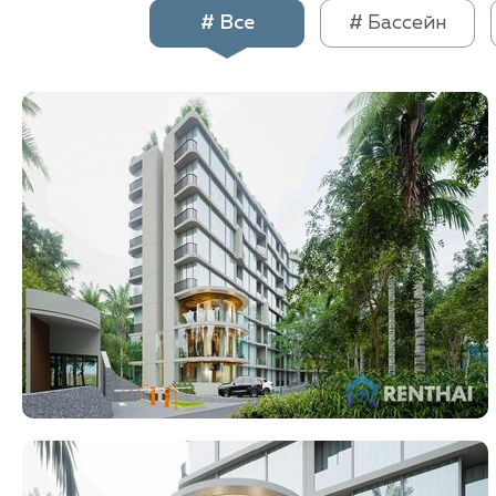
# Все
# Бассейн