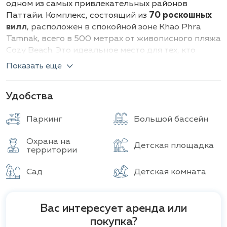
одном из самых привлекательных районов
Паттайи. Комплекс, состоящий из
70 роскошных
вилл
, расположен в спокойной зоне Khao Phra
Tamnak, всего в 500 метрах от живописного пляжа
Cozy Beach. Это идеальное место для тех, кто
ценит уединение, но не хочет отказываться от
Показать еще
удобств городской жизни.
Виллы в комплексе Маджестик Резиденс
Удобства
спроектированы так, чтобы обеспечить
максимальный комфорт и функциональность.
Паркинг
Большой бассейн
каждый из них оборудован современными
удобствами, включая частный бассейн, сад и
Охрана на
Детская площадка
территории
открытую зону отдыха. Европейская кухня станет
настоящей находкой для любителей кулинарного
Сад
Детская комната
искусства, а просторные интерьеры позволяют
адаптировать пространство под индивидуальные
потребности.
Вас интересует аренда или
Villa. Типы и детали
покупка?