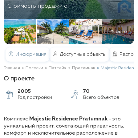
Стоимость продажи от
25 фото
Информация
Доступные объекты
Распол
Главная
Поселки
Паттайя
Пратамнак
Majestic Residenc
О проекте
2005
70
Комплекс
Majestic Residence Pratumnak
- это
Год постройки
Всего объектов
уникальный проект, сочетающий приватность,
комфорт и исключительное расположение в