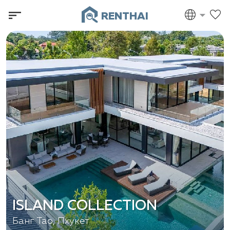
RENTHAI
ISLAND COLLECTION
Банг Тао, Пхукет