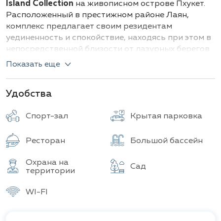
Island Collection
на живописном острове Пхукет.
Расположенный в престижном районе Лаян,
комплекс предлагает своим резидентам
уединенность и спокойствие, находясь при этом в
непосредственной близости от лазурных берегов
и ключевых объектов инфраструктуры.
Показать еще
В проекте Island Collectio на Пхукете предлагаются
роскошные виллы, каждая из которых имеет
Удобства
уникальный дизайн и просторные планировки.
Спорт-зал
Крытая парковка
Основные типы домов и их площади:
Ресторан
Большой бассейн
Виллы с 2 спальнями
: (от 200 м² до 250 м².)
Виллы с 3 спальнями
: (от 300 м² до 350 м².)
Охрана на
Виллы с 4 спальнями
: (от 400 м² и более)
Сад
территории
Все дома в Island Collection имеют продуманную
WI-FI
архитектуру, современные удобства и просторные
террасы с видами на природу или море.