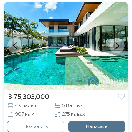
расположены многочисленные рестораны, кафе, а
также крупные торговые центры, такие как
Porto
de Phuket
и
Tesco Lotus
, предоставляющие
широкие возможности для шопинга и
развлечений. Любители активного образа жизни
оценят близость спортивных клубов и гольф-
полей. Благодаря удобной транспортной
развязке, международный аэропорт Пхукета
находится всего в получасе езды от комплекса.
฿ 75,303,000
4 Спален
5 Ванных
907 кв м
275 кв вах
Позвонить
Написать