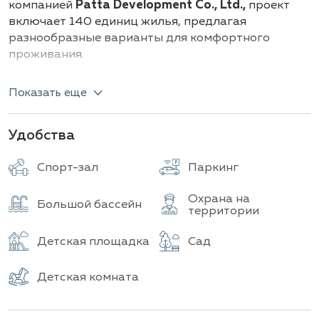
компанией
Patta Development Co., Ltd.,
проект
включает 140 единиц жилья, предлагая
разнообразные варианты для комфортного
проживания.
Horizon By Patta сочетает в себе современный
Показать еще
дизайн, высококачественные материалы и
удобное расположение, обеспечивая идеальные
условия для комфортного проживания в Паттайе.
Удобства
Типы и размеры домов:
Спорт-зал
Паркинг
Ray:
35 домов с 3 спальнями, площадью
от
Охрана на
300 до 350
квадратных метров.
Большой бассейн
территории
Shine:
35 домов с 4 спальнями, площадью
от
400 до 450
квадратных метров.
Детская площадка
Сад
Sunne:
44 дома с 5 спальнями, площадью
от
500 до 600
квадратных метров.
Детская комната
В комплексе предусмотрен просторный бассейн,
идеально подходящий для отдыха, а также