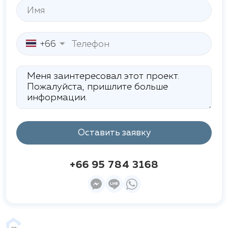
учреждения, такие как
Tara Pattana International
School
и
Паттайя Мемориал Госпиталь
.
Прекрасное расположение комплекса
обеспечивает удобный доступ ко всем
+66
необходимым объектам инфраструктуры, сочетая
тишину и уединение с возможностью
наслаждаться всеми преимуществами городской
жизни.
Оставить заявку
+66 95 784 3168