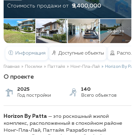
฿ 9,400,000
Стоимость продажи от
25 фото
Информация
Доступные объекты
Распол
Главная
Поселки
Паттайя
Нонг-Пла-Лай
Horizon By Pa
О проекте
2025
140
Horizon By Patta
— это роскошный жилой
Год постройки
Всего объектов
комплекс, расположенный в спокойном районе
Нонг-Пла-Лай, Паттайя. Разработанный