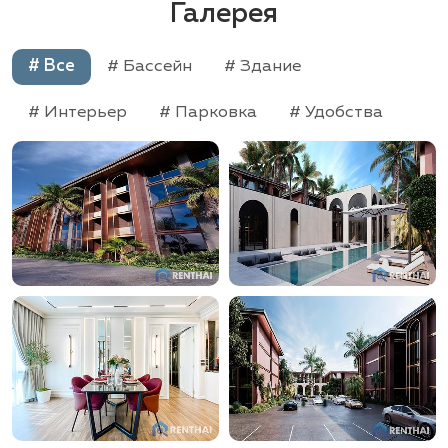
Галерея
# Все
# Бассейн
# Здание
# Интерьер
# Парковка
# Удобства