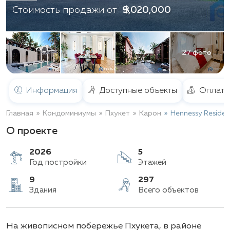
฿ 9,020,000
Стоимость продажи от
27 фото
Информация
Доступные объекты
Оплата
Главная
Кондоминиумы
Пхукет
Карон
Hennessy Reside
О проекте
2026
5
Год постройки
Этажей
9
297
На живописном побережье Пхукета, в районе