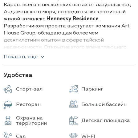
Здания
Всего объектов
Карон, всего в нескольких шагах от лазурных вод
Андаманского моря, возводится эксклюзивный
жилой комплекс
Hennessy Residence
.
Разработчиком проекта выступает компания Art
House Group, обладающая более чем
десятилетним опытом в сфере тайской
недвижимости. Открытие этого впечатляющего
комплекса запланировано на первый квартал
Показать еще
2026 года. Hennessy Residence – это воплощение
современной элегантности и комфорта,
Удобства
предлагающее гармоничное сочетание
уединенности и удобной близости к ключевым
Спорт-зал
Паркинг
объектам инфраструктуры.
Комплекс брендированных резиденций под
Ресторан
Большой бассейн
управлением престижного бренда Hennessy
состоит из девяти 5-этажных зданий,
Охрана на
Детская площадка
включающих
территории
297 квартир
. Архитектурная
концепция кондоминиума сочетает в себе стиль
Сад
WI-FI
модерн, а также элементы тропического стиля,