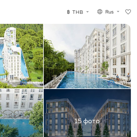
฿
THB
Rus
15 фото