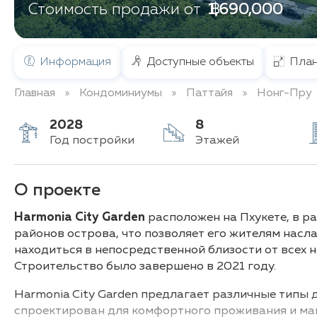
฿ 1,690,000
Стоимость продажи от
Информация
Доступные объекты
План
Главная
Кондоминиумы
Паттайя
Нонг-Пру
2028
8
Год постройки
Этажей
О проекте
Harmonia City Garden
расположен на Пхукете, в ра
районов острова, что позволяет его жителям насл
находиться в непосредственной близости от всех
Строительство было завершено в 2021 году.
Harmonia City Garden предлагает различные типы 
спроектирован для комфортного проживания и мак