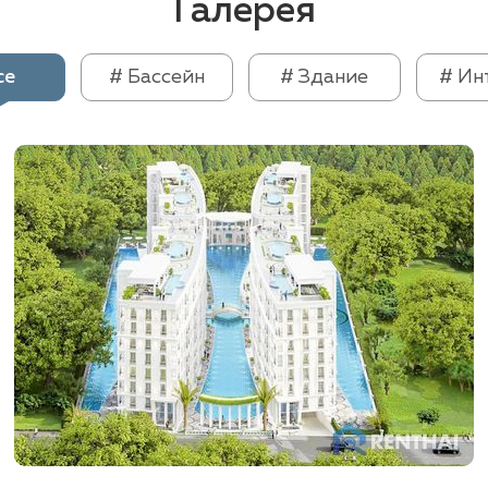
Галерея
се
# Бассейн
# Здание
# Ин