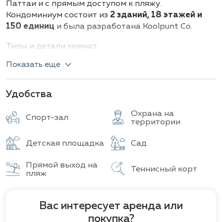
Паттаи и с прямым доступом к пляжу.
Кондоминиум состоит из
2 зданий, 18 этажей и
150 единиц
и была разработана Koolpunt Co.
Типы и детали комнат:
Показать еще
Студия 1 ванная комната, (36 - 39 кв.м)
1
спальня, 1 ванная комната, (72-90 кв.м)
3
спальни, 3 ванные комнаты, (84 - 160 кв.м)
Удобства
Роскошный кондоминиум с самым
Охрана на
Спорт-зал
захватывающим видом на Симский залив. Проект
территории
завершен полным спектром удобств, включая
большой открытый бассейн, ресторан на
Детская площадка
Сад
территории отеля, тренажерный зал и надежную
круглосуточную систему охраны.
Прямой выход на
Теннисный корт
пляж
Вас интересует аренда или
покупка?