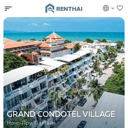
RENTHAI
GRAND CONDOTEL VILLAGE
Нонг-Пру, Паттайя