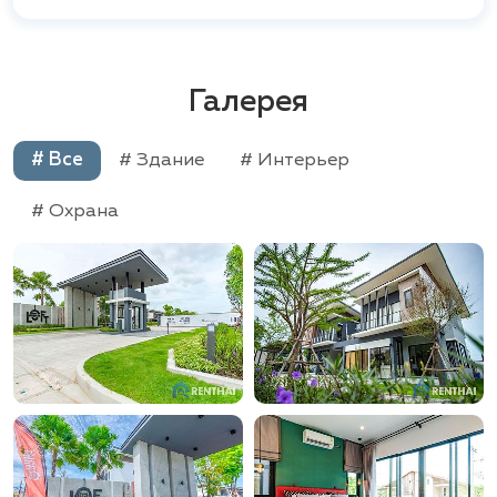
зелень создает атмосферу спокойствия и
уединения. "Baan Fah Greenery" – идеальный выбор
для тех, кто ценит гармонию с природой и
внимание к деталям.
Галерея
# Все
# Здание
# Интерьер
# Охрана