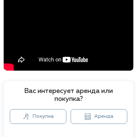
прекрасные условия для семей с детьми и тех, кто
предпочитает активный образ жизни.
Комплекс находится в 20 километрах от центра
Паттайи и всего в полутора километрах от трассы
Сукхумвит. Рядом расположены такие интересные
места, как "Мимоза", аквариум "Underwater World",
тропический сад Нонг Нуч и больница "Bangkok
Pattaya Hospital".
Вас интересует аренда или
покупка?
Покупка
Аренда