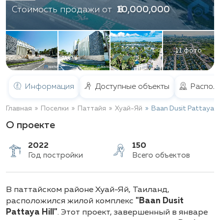
฿ 10,000,000
Стоимость продажи от
11 фото
Информация
Доступные объекты
Распол
Главная
Поселки
Паттайя
Хуай-Яй
Baan Dusit Pattaya Hi
О проекте
2022
150
В паттайском районе Хуай-Яй, Таиланд,
Год постройки
Всего объектов
расположился жилой комплекс
"Baan Dusit
Pattaya Hill"
. Этот проект, завершенный в январе