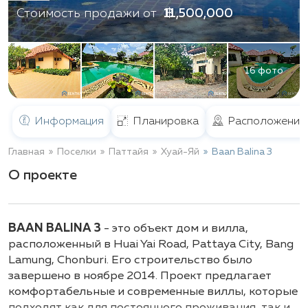
฿ 11,500,000
Стоимость продажи от
16 фото
Информация
Планировка
Расположение
Главная
Поселки
Паттайя
Хуай-Яй
Baan Balina 3
О проекте
BAAN BALINA 3
- это объект дом и вилла,
расположенный в Huai Yai Road, Pattaya City, Bang
Lamung, Chonburi. Его строительство было
завершено в ноябре 2014. Проект предлагает
комфортабельные и современные виллы, которые
подходят как для постоянного проживания, так и