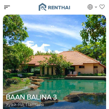
RENTHAI
BAAN BALINA 3
Хуай-Яй, Паттайя