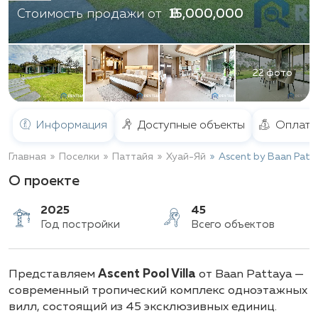
฿ 15,000,000
Стоимость продажи от
22 фото
Информация
Доступные объекты
Оплата
Главная
Поселки
Паттайя
Хуай-Яй
Ascent by Baan Patt
О проекте
2025
45
Представляем
Ascent Pool Villa
от Baan Pattaya —
Год постройки
Всего объектов
современный тропический комплекс одноэтажных
вилл, состоящий из 45 эксклюзивных единиц.