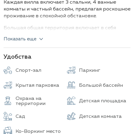
Каждая вилла включает 3 спальни, 4 ванные
комнаты и частный бассейн, предлагая роскошное
проживание в спокойной обстановке.
Большая общая территория включает в себя
великолепный бассейн, зелёные сады и фитнес-
Показать еще
центр. Благодаря своему удобному
расположению рядом с новой автомагистралью,
пляжем Джомтин и океанской мариной, эти виллы
Удобства
обеспечивают как удобство, так и возможность
расслабления для идеального прибрежного
Спорт-зал
Паркинг
образа жизни.
Крытая парковка
Большой бассейн
Охрана на
Детская площадка
территории
Сад
Детская комната
Ко-Воркинг место