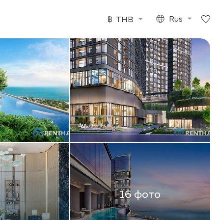
฿
THB
Rus
16 фото