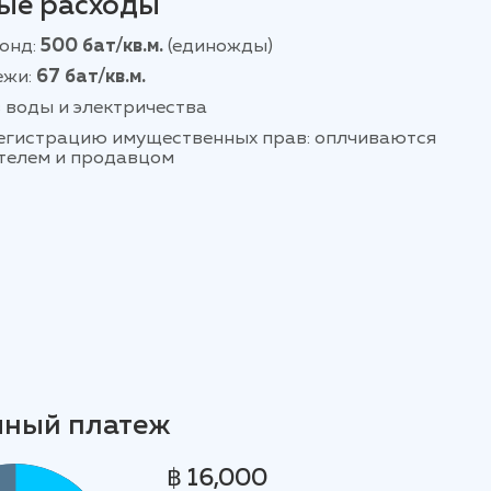
ые расходы
онд:
500 бат/кв.м.
(единожды)
ежи:
67 бат/кв.м.
 воды и электричества
регистрацию имущественных прав: оплчиваются
телем и продавцом
чный платеж
฿ 16,000