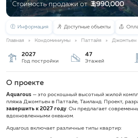
฿ 3,990,000
Стоимость продажи от
Информация
Доступные объекты
Опла
Главная
Кондоминиумы
Паттайя
Джомтьен
2027
47
Год постройки
Этажей
О проекте
Aquarous
— это роскошный высотный жилой компле
пляжа Джомтьен в Паттайе, Таиланд. Проект, ра
завершить к 2027 году
. Он предлагает современн
вдохновленными океаном.
Aquarous включает различные типы квартир: