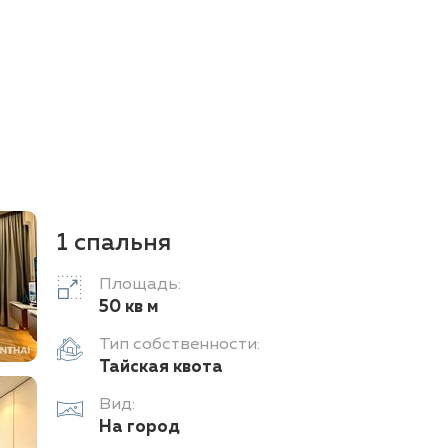
1 спальня
Площадь:
50 кв м
Тип собственности:
Тайская квота
Вид:
На город