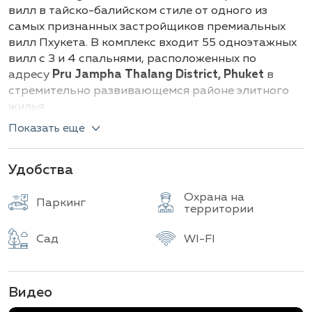
Всего объектов
вилл в тайско-балийском стиле от одного из
самых признанных застройщиков премиальных
вилл Пхукета. В комплекс входит 55 одноэтажных
вилл с 3 и 4 спальнями, расположенных по
адресу
Pru Jampha Thalang District, Phuket
в
стремительно развивающемся районе элитного
жилья.
Показать еще
Anchan Indigo предлагает 2 типа вилл:
I включает 3-спальные виллы с общей
Удобства
площадью 354 кв.м, бассейном размером 9.5
x 4 м. Размеры участков варьируются от 475
Охрана на
до 566 кв.м.
Паркинг
территории
II представляет 4-спальные виллы с общей
площадью 548 кв.м, бассейнами размером
Сад
WI-FI
11.5 x 4 м и участками от 787 до 956 кв.м.
Каждая частная вилла включает гостиную с
крышей в тайском стиле, столовую, встроенную
Видео
полностью функциональную кухню, тропический