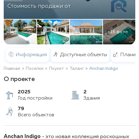
Стоимость продажи от
16 фото
Информация
Доступные объекты
Планир
Главная
Поселки
Пхукет
Таланг
Anchan Indigo
О проекте
2025
2
Год постройки
Здания
79
Anchan Indigo
- это новая коллекция роскошных