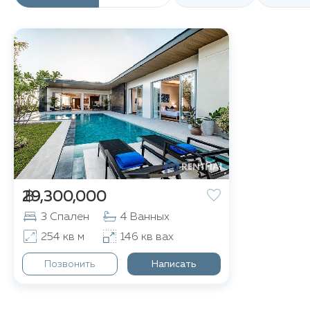
одновременно обеспечивают близость к местным 
Всего в 15 минутах езды от Alinda Villas находятс
Бангтао
и знаменитый курортный комплекс
Lagun
спа-центрами, ресторанами и магазинами. Непод
известный своей развитой ресторанной и развлек
торговые центры, такие как
Lotus's
,
Makro
и
Robin
аэропорт Пхукета находится всего в 25 минутах ез
฿ 29,300,000
3 Спален
4 Ванных
254 кв м
146 кв вах
Позвонить
Написать