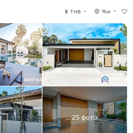
฿
THB
Rus
25 фото