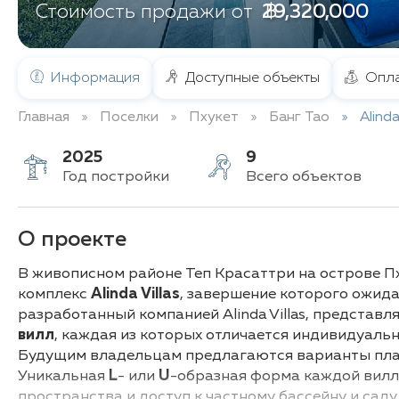
฿ 29,320,000
Стоимость продажи от
Информация
Доступные объекты
Опла
Главная
Поселки
Пхукет
Банг Тао
Alinda
2025
9
Год постройки
Всего объектов
О проекте
В живописном районе Теп Красаттри на острове П
комплекс
Alinda Villas
, завершение которого ожида
разработанный компанией Alinda Villas, представл
вилл
, каждая из которых отличается индивидуал
Будущим владельцам предлагаются варианты план
Уникальная
L
- или
U
-образная форма каждой вилл
пространства и доступ к частному бассейну и саду