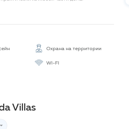
ремлением к созданию светлого и просторного
ка, которыми оснащены все комнаты,
тая планировка гостиной и столовой,
беспечивают идеальные условия для
сейн
Охрана на территории
оплощение качества и долговечности. В отличие
 уделено решению проблем, характерных для
ительных технологий и материалов, таких как
WI-FI
оляции, бетонные крыши для надежной
ней отделки, гарантирует комфорт и
открывающиеся виды, высококачественная
ния, дополняют общую картину. Приоритетом
цы будут чувствовать себя по-настоящему
друзьям и знакомым, даже несмотря на более
a Villas
й аренды, так и для постоянного проживания.
веро-восточной окраине Лаяна, они