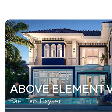
Купить
Снять
Проекты
ABOVE ELEMENT V
Банг Тао, Пхукет