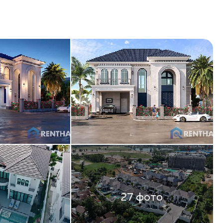
฿
THB
Rus
27 фото